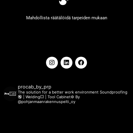
Mahdollista räätälöidä tarpeiden mukaan
I
L
F
n
i
a
s
n
c
t
k
e
a
e
b
procab_by_prp
g
d
o
The solution for a better work environment
Soundproofing
r
i
o
🔇 | Welding💥 | Tool Cabinet⚙️
By
a
n
k
@pohjanmaanrakennuspelti_oy
m